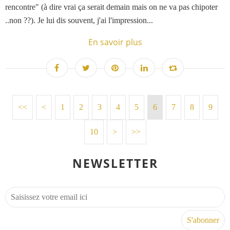
rencontre" (à dire vrai ça serait demain mais on ne va pas chipoter
..non ??). Je lui dis souvent, j'ai l'impression...
En savoir plus
<<
<
1
2
3
4
5
6
7
8
9
10
>
>>
NEWSLETTER