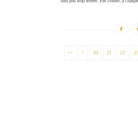
suis pas trop tentée. Par contre, à chaque
<<
<
10
20
21
22
2