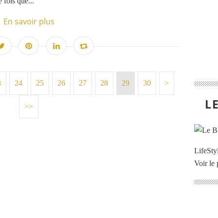
 fois que...
En savoir plus
3
24
25
26
27
28
29
30
40
50
60
70
80
90
100
200
>
L
>>
LifeStyl
Voir le 