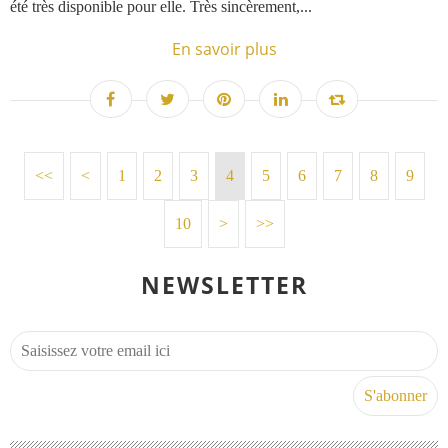
été très disponible pour elle. Très sincèrement,...
En savoir plus
<<
<
1
2
3
4
5
6
7
8
9
10
>
>>
NEWSLETTER