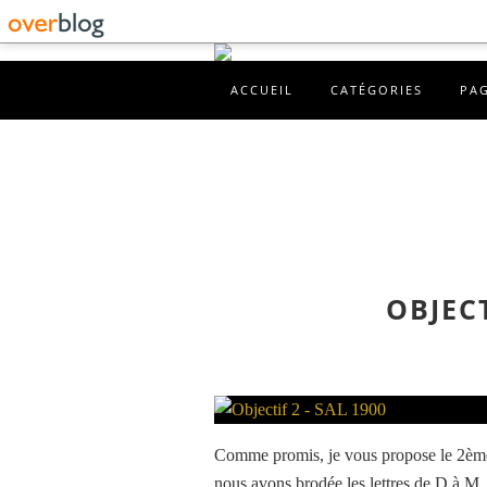
ACCUEIL
CATÉGORIES
PA
OBJECT
Comme promis, je vous propose le 2ème
nous avons brodée les lettres de D à M