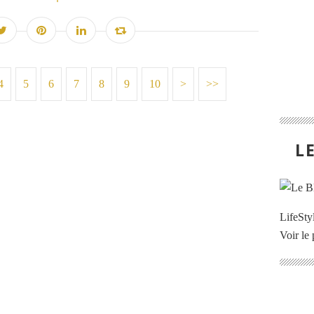
4
5
6
7
8
9
10
>
>>
L
LifeStyl
Voir le 