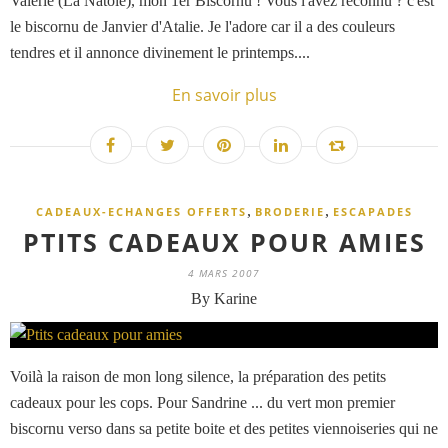
Valérie (La Natole), mon 1er Biscornu ! Vous l'avez reconnu ? c'est
le biscornu de Janvier d'Atalie. Je l'adore car il a des couleurs
tendres et il annonce divinement le printemps....
En savoir plus
,
,
CADEAUX-ECHANGES OFFERTS
BRODERIE
ESCAPADES
PTITS CADEAUX POUR AMIES
4 MARS 2007
By Karine
Voilà la raison de mon long silence, la préparation des petits
cadeaux pour les cops. Pour Sandrine ... du vert mon premier
biscornu verso dans sa petite boite et des petites viennoiseries qui ne