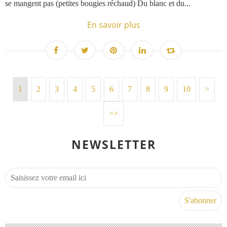
se mangent pas (petites bougies réchaud) Du blanc et du...
En savoir plus
1
2
3
4
5
6
7
8
9
10
>
>>
NEWSLETTER