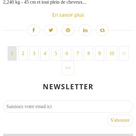
2,240 kg - 45 cm et tout plein de cheveux...
En savoir plus
1
2
3
4
5
6
7
8
9
10
>
>>
NEWSLETTER