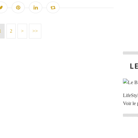
1
2
>
>>
L
LifeStyl
Voir le 