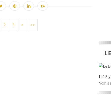
2
3
>
>>
L
LifeStyl
Voir le 