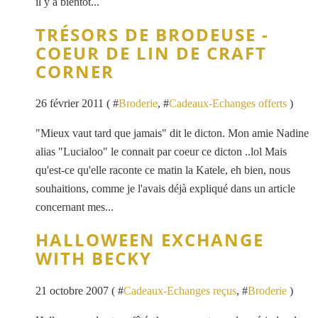
il y a bientôt...
TRÉSORS DE BRODEUSE -
COEUR DE LIN DE CRAFT
CORNER
26 février 2011 ( #
Broderie
, #
Cadeaux-Echanges offerts
)
"Mieux vaut tard que jamais" dit le dicton. Mon amie Nadine
alias "Lucialoo" le connait par coeur ce dicton ..lol Mais
qu'est-ce qu'elle raconte ce matin la Katele, eh bien, nous
souhaitions, comme je l'avais déjà expliqué dans un article
concernant mes...
HALLOWEEN EXCHANGE
WITH BECKY
21 octobre 2007 ( #
Cadeaux-Echanges reçus
, #
Broderie
)