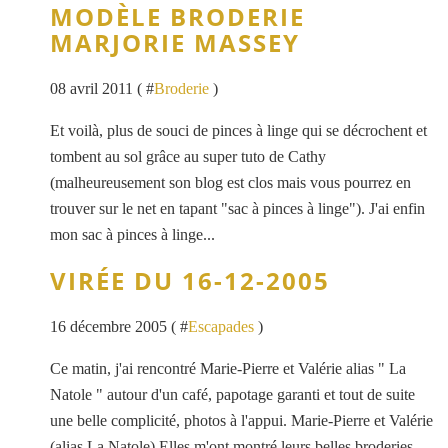
MODÈLE BRODERIE
MARJORIE MASSEY
08 avril 2011 ( #
Broderie
)
Et voilà, plus de souci de pinces à linge qui se décrochent et
tombent au sol grâce au super tuto de Cathy
(malheureusement son blog est clos mais vous pourrez en
trouver sur le net en tapant "sac à pinces à linge"). J'ai enfin
mon sac à pinces à linge...
VIRÉE DU 16-12-2005
16 décembre 2005 ( #
Escapades
)
Ce matin, j'ai rencontré Marie-Pierre et Valérie alias " La
Natole " autour d'un café, papotage garanti et tout de suite
une belle complicité, photos à l'appui. Marie-Pierre et Valérie
(alias La Natole) Elles m'ont montré leurs belles broderies,