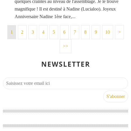
quelques craintes au niveau de l'assemblage. Je le trouve
magnifique ! Il est destiné à Nadine (Lucialoo). Joyeux
Anniversaire Nadine 1ère face,...
1
2
3
4
5
6
7
8
9
10
>
>>
NEWSLETTER