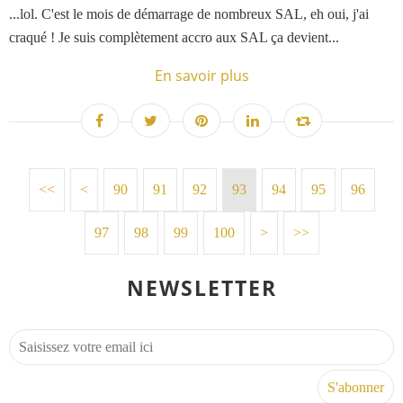
...lol. C'est le mois de démarrage de nombreux SAL, eh oui, j'ai
craqué ! Je suis complètement accro aux SAL ça devient...
En savoir plus
<<
<
10
20
30
40
50
60
70
80
90
91
92
93
94
95
96
97
98
99
100
>
>>
NEWSLETTER