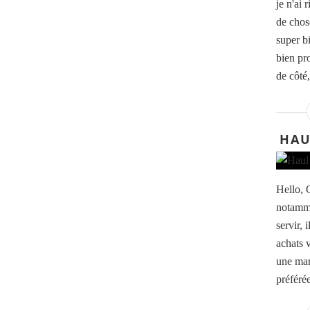
je n'ai 
de chos
super b
bien pro
de côté,
HAU
Hello, 
notamme
servir, 
achats 
une mar
préfér