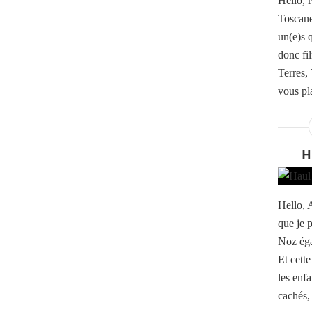
Hello, 
Toscane
un(e)s 
donc fil
Terres, 
vous pla
H
Hello, 
que je p
Noz éga
Et cette
les enfa
cachés, 