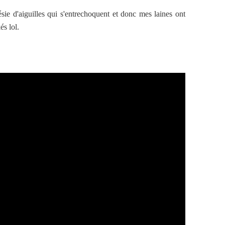
ésie d'aiguilles qui s'entrechoquent et donc mes laines ont
és lol.