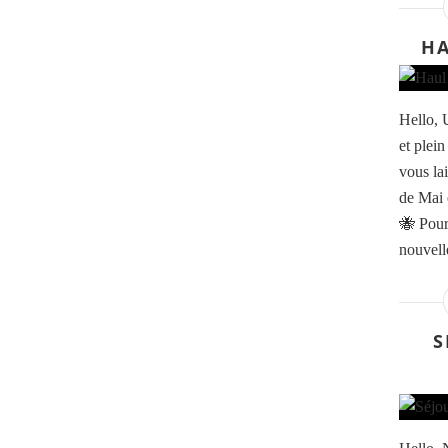
HA
Hello, U
et plei
vous la
de Mai
🐝 Pour
nouvell
S