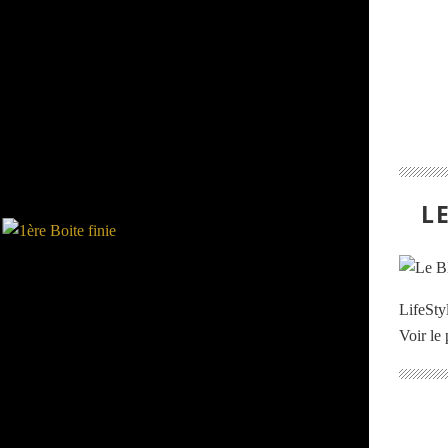
L
LifeStyl
Voir le 