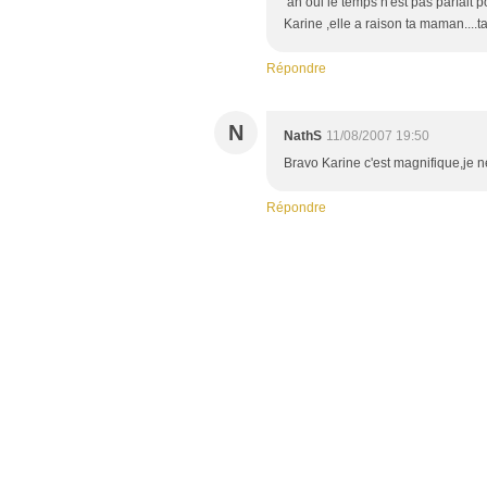
ah oui le temps n'est pas parfait po
Karine ,elle a raison ta maman....ta
Répondre
N
NathS
11/08/2007 19:50
Bravo Karine c'est magnifique,je n
Répondre