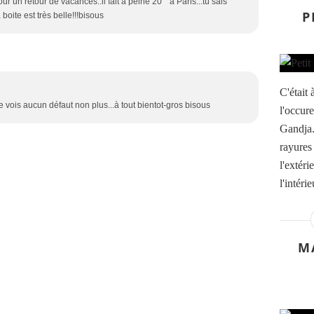
ur un retour de vacances..il fait à peine 20 ° à Paris...tu sais
P
 boite est très belle!!!bisous
C'était 
e vois aucun défaut non plus...à tout bientot-gros bisous
l'occur
Gandja. 
rayures
l'extér
l'intéri
M