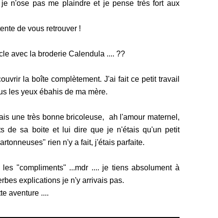
 je n'ose pas me plaindre et je pense très fort aux
tente de vous retrouver !
e avec la broderie Calendula .... ??
couvrir la boîte complètement. J'ai fait ce petit travail
us les yeux ébahis de ma mère.
étais une très bonne bricoleuse, ah l'amour maternel,
s de sa boite et lui dire que je n'étais qu'un petit
onneuses" rien n'y a fait, j'étais parfaite.
 les "compliments" ...mdr .... je tiens absolument à
bes explications je n'y arrivais pas.
 aventure ....