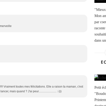
"Mieux 
Mon ami
par coeu
merveille
raconte
souhait
dans un
E
!!!!!!! Vraiment toutes mes félicitations. Elle a raison ta maman, c'est
Petit éc
r, mais quand ? J'ai peur......................... :-)))
"Boudoir
Printem
destinat