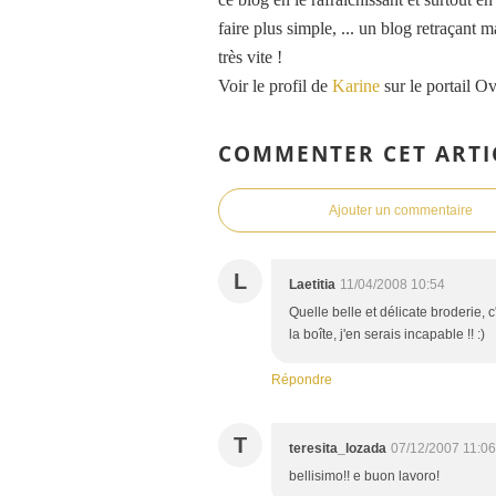
faire plus simple, ... un blog retraçant 
très vite !
Voir le profil de
Karine
sur le portail O
COMMENTER CET ARTI
Ajouter un commentaire
L
Laetitia
11/04/2008 10:54
Quelle belle et délicate broderie, 
la boîte, j'en serais incapable !! :)
Répondre
T
teresita_lozada
07/12/2007 11:06
bellisimo!! e buon lavoro!