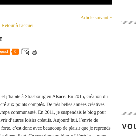
Article suivant »
Retour à l'accueil
E
post
0
 et j’habite à Strasbourg en Alsace. En 2015, création du
cré aux points comptés. De très belles années créatives
 sympa communauté. En 2011, je suspendais le blog pour
rir d’autres loisirs créatifs. Aujourd’hui, l’envie de
VOU
i forte, c’est donc avec beaucoup de plaisir que je reprends
n le diversifiant. Ce sera donc un blog « Lifestyle « pour