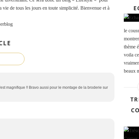
E
ma vie de tous les jours en toute simplicité. Bienvenue et à
verblog
le couss
montrer
CLE
thème é
voila c
vraiment
beaux m
c'est magnifique !! Bravo aussi pour le montage de la broderie sur
TR
CO