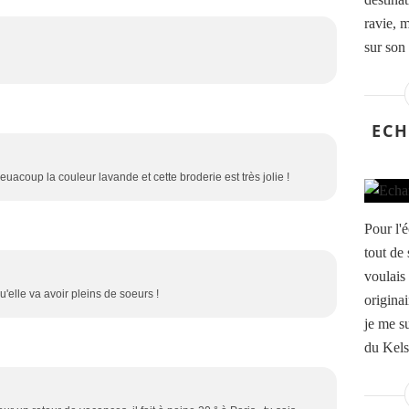
ravie, m
sur son 
ECH
 beuacoup la couleur lavande et cette broderie est très jolie !
Pour l'
tout de 
voulais 
u'elle va avoir pleins de soeurs !
originai
je me su
du Kelsh