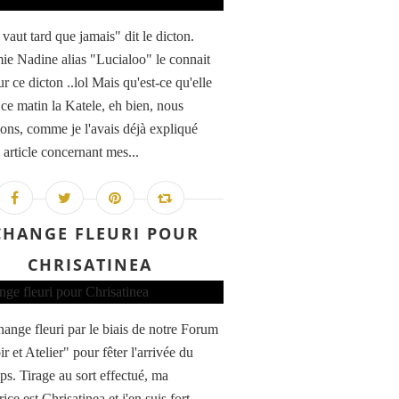
vaut tard que jamais" dit le dicton.
e Nadine alias "Lucialoo" le connait
r ce dicton ..lol Mais qu'est-ce qu'elle
 ce matin la Katele, eh bien, nous
ions, comme je l'avais déjà expliqué
 article concernant mes...
CHANGE FLEURI POUR
CHRISATINEA
hange fleuri par le biais de notre Forum
 et Atelier" pour fêter l'arrivée du
ps. Tirage au sort effectué, ma
rice est Chrisatinea et j'en suis fort