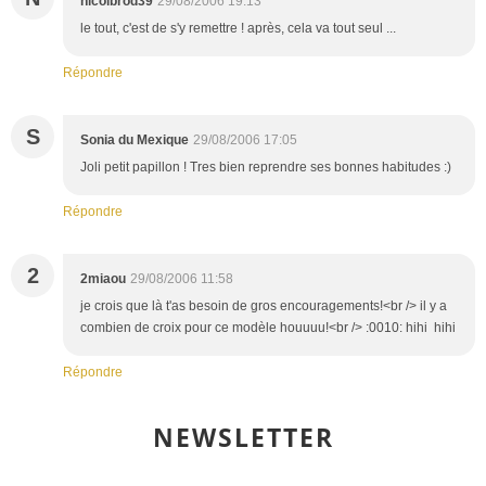
nicolbrod39
29/08/2006 19:13
le tout, c'est de s'y remettre ! après, cela va tout seul ...
Répondre
S
Sonia du Mexique
29/08/2006 17:05
Joli petit papillon ! Tres bien reprendre ses bonnes habitudes :)
Répondre
2
2miaou
29/08/2006 11:58
je crois que là t'as besoin de gros encouragements!<br /> il y a
combien de croix pour ce modèle houuuu!<br /> :0010: hihi hihi
Répondre
NEWSLETTER