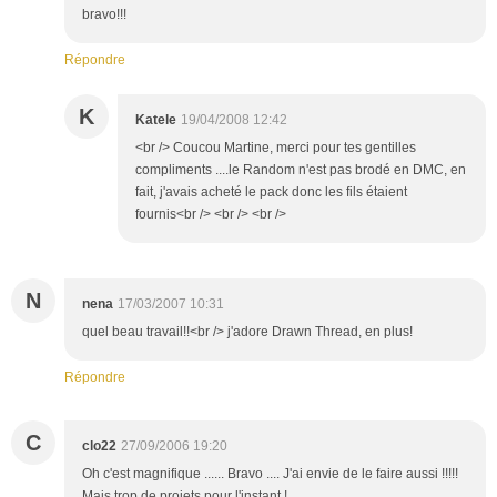
bravo!!!
Répondre
K
Katele
19/04/2008 12:42
<br /> Coucou Martine, merci pour tes gentilles
compliments ....le Random n'est pas brodé en DMC, en
fait, j'avais acheté le pack donc les fils étaient
fournis<br /> <br /> <br />
N
nena
17/03/2007 10:31
quel beau travail!!<br /> j'adore Drawn Thread, en plus!
Répondre
C
clo22
27/09/2006 19:20
Oh c'est magnifique ...... Bravo .... J'ai envie de le faire aussi !!!!!
Mais trop de projets pour l'instant !