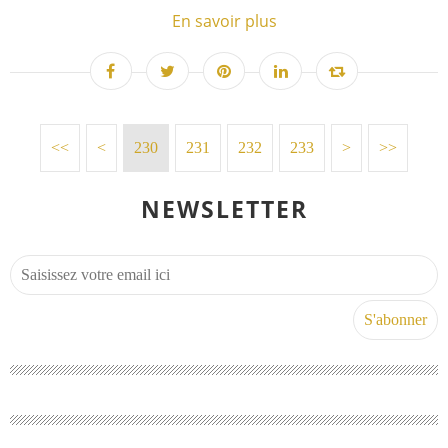
En savoir plus
<<
<
200
210
220
230
231
232
233
>
>>
NEWSLETTER