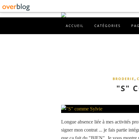
ACCUEIL
CATÉGORIES
PA
,
BRODERIE
"S" 
Longue absence liée à mes activités profe
signer mon contrat ... je fais partie int
que ça fait du "BIEN". Je vous montre m