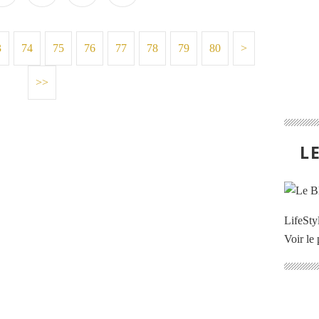
3
74
75
76
77
78
79
80
90
100
200
>
>>
L
LifeStyl
Voir le 