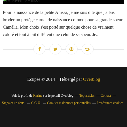
Pour la naissance de la petite Anissa, je me suis dite que j'allais
broder un protège carnet de naissance comme pour sa grande soeur
Camélia. Mon choix s'est porté sur quelque chose de vraiment
coloré et tout à fait différent que celui de sa soeur. Je...
Eclipse © 2014 - Hébergé par
Overblog
Voir le profil de
Karine
sur le portail Overblog
Top articles
Contact
Signaler un abus
C.G.U.
Cookies et données personnelles
Préférences cookies