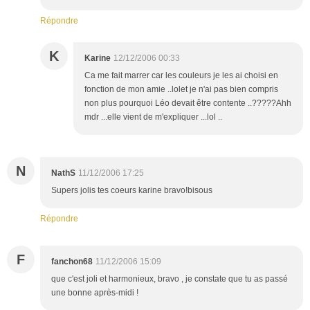
Répondre
K
Karine
12/12/2006 00:33
Ca me fait marrer car les couleurs je les ai choisi en
fonction de mon amie ..lolet je n'ai pas bien compris
non plus pourquoi Léo devait être contente ..?????Ahh
mdr ...elle vient de m'expliquer ...lol ..
N
NathS
11/12/2006 17:25
Supers jolis tes coeurs karine bravo!bisous
Répondre
F
fanchon68
11/12/2006 15:09
que c'est joli et harmonieux, bravo , je constate que tu as passé
une bonne après-midi !