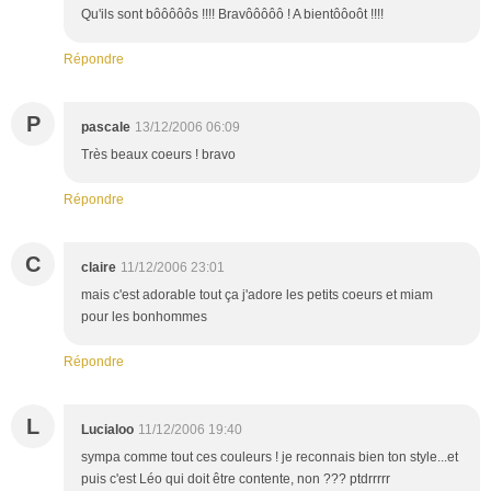
Qu'ils sont bôôôôôs !!!! Bravôôôôô ! A bientôôoôt !!!!
Répondre
P
pascale
13/12/2006 06:09
Très beaux coeurs ! bravo
Répondre
C
claire
11/12/2006 23:01
mais c'est adorable tout ça j'adore les petits coeurs et miam
pour les bonhommes
Répondre
L
Lucialoo
11/12/2006 19:40
sympa comme tout ces couleurs ! je reconnais bien ton style...et
puis c'est Léo qui doit être contente, non ??? ptdrrrrr