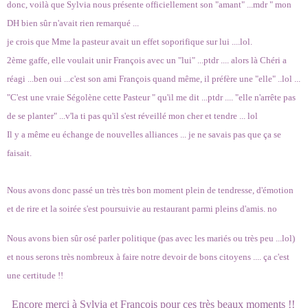
donc, voilà que Sylvia nous présente officiellement son "amant" ...mdr " mon
DH bien sûr n'avait rien remarqué ...
je crois que Mme la pasteur avait un effet soporifique sur lui ....lol.
2ème gaffe, elle voulait unir François avec un "lui" ...ptdr .... alors là Chéri a
réagi ...ben oui ...c'est son ami François quand même, il préfère une "elle" ..lol ...
"C'est une vraie Ségolène cette Pasteur " qu'il me dit ...ptdr .... "elle n'arrête pas
de se planter" ...v'la ti pas qu'il s'est réveillé mon cher et tendre ... lol
Il y a même eu échange de nouvelles alliances ... je ne savais pas que ça se
faisait.
Nous avons donc passé un très très bon moment plein de tendresse, d'émotion
et de rire et la soirée s'est poursuivie au restaurant parmi pleins d'amis. no
Nous avons bien sûr osé parler politique (pas avec les mariés ou très peu ...lol)
et nous serons très nombreux à faire notre devoir de bons citoyens .... ça c'est
une certitude !!
Encore merci à Sylvia et François pour ces très beaux moments !!