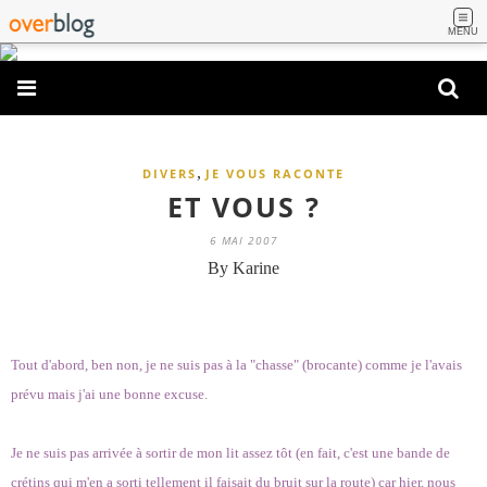
MENU
,
DIVERS
JE VOUS RACONTE
ET VOUS ?
6 MAI 2007
By Karine
Tout d'abord, ben non, je ne suis pas à la "chasse" (brocante) comme je l'avais
prévu mais j'ai une bonne excuse.
Je ne suis pas arrivée à sortir de mon lit assez tôt (en fait, c'est une bande de
crétins qui m'en a sorti tellement il faisait du bruit sur la route) car hier, nous