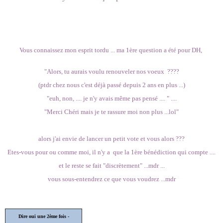
Vous connaissez mon esprit tordu ... ma 1ère question a été pour DH,
"Alors, tu aurais voulu renouveler nos voeux ????
(ptdr chez nous c'est déjà passé depuis 2 ans en plus ...)
"euh, non, .... je n'y avais même pas pensé .... " ....
"Merci Chéri mais je te rassure moi non plus ...lol"
alors j'ai envie de lancer un petit vote et vous alors ???
Etes-vous pour ou comme moi, il n'y a que la 1ère bénédiction qui compte ....
et le reste se fait "discrètement" ...mdr ...
vous sous-entendrez ce que vous voudrez ...mdr
Dire oui une 2ème fois -