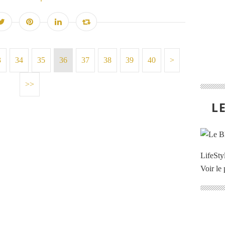
3
34
35
36
37
38
39
40
50
60
70
80
90
100
200
>
>>
L
LifeStyl
Voir le 