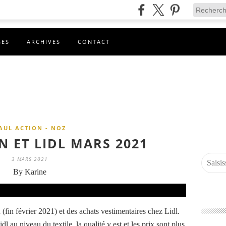
GES
ARCHIVES
CONTACT
AUL ACTION - NOZ
N ET LIDL MARS 2021
3 MARS 2021
By Karine
 (fin février 2021) et des achats vestimentaires chez Lidl.
au niveau du textile, la qualité y est et les prix sont plus