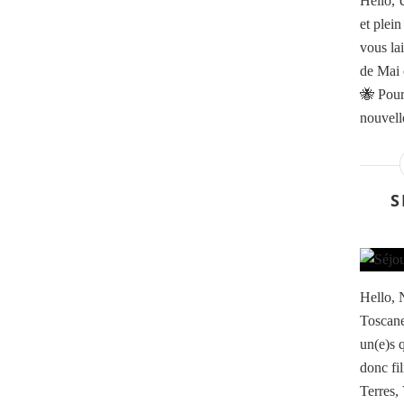
Hello, U
et plei
vous la
de Mai
🐝 Pour
nouvell
S
Hello, 
Toscane
un(e)s 
donc fil
Terres, 