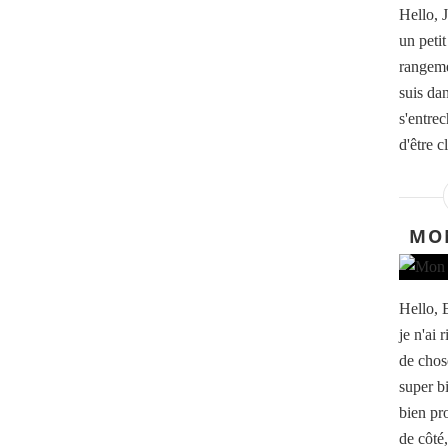
Hello, 
un peti
rangeme
suis dan
s'entre
d'être c
MON
Hello, 
je n'ai 
de chos
super b
bien pro
de côté,