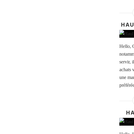
HAU
Hello, 
notamme
servir, 
achats 
une mar
préfér
HA