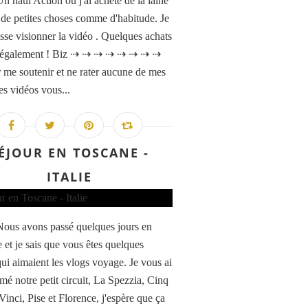
n haul Action où j'ai acheté de la laine
n de petites choses comme d'habitude. Je
isse visionner la vidéo . Quelques achats
 également ! Biz ⇢ ⇢ ⇢ ⇢ ⇢ ⇢ ⇢ ⇢
 me soutenir et ne rater aucune de mes
es vidéos vous...
ÉJOUR EN TOSCANE -
ITALIE
Nous avons passé quelques jours en
 et je sais que vous êtes quelques
qui aimaient les vlogs voyage. Je vous ai
mé notre petit circuit, La Spezzia, Cinq
Vinci, Pise et Florence, j'espère que ça