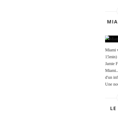
MIA
Miami v
15min) 
Jamie F
Miami..
d'un in
Une nou
LE