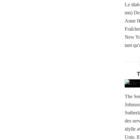
Le diab
mn) De 
Anne Ha
Fraîche
New Yor
tant qu'
The Sen
Johnson
Sutherl
des serv
idylle 
Unis. Il