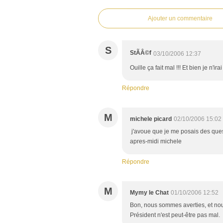
Ajouter un commentaire
S
StÃÂ©f
03/10/2006 12:37
Ouille ça fait mal !!! Et bien je n'ira
Répondre
M
michele picard
02/10/2006 15:02
j'avoue que je me posais des quest
apres-midi michele
Répondre
M
Mymy le Chat
01/10/2006 12:52
Bon, nous sommes averties, et nous
Président n'est peut-être pas mal.