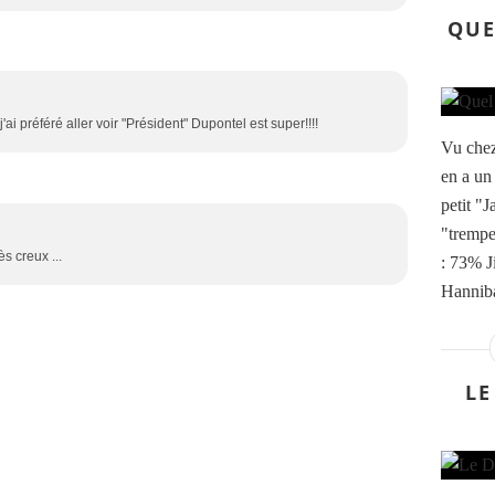
QUE
 j'ai préféré aller voir "Président" Dupontel est super!!!!
Vu chez 
en a un 
petit "
"trempe
rès creux ...
: 73% J
Hanniba
LE