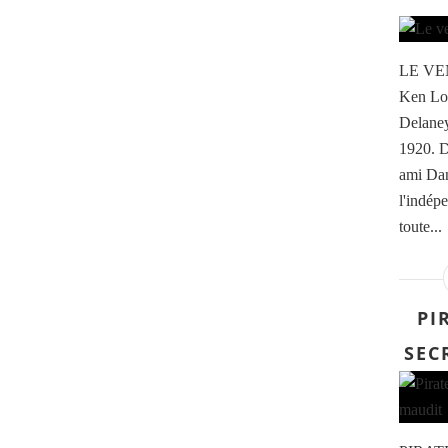
LE VEN
Ken Loa
Delaney 
1920. D
ami Dan
l'indépe
toute...
PI
SEC