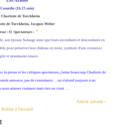
Les Aristos
Comédie (1h 25 min)
: Charlotte de Turckheim
otte de Turckheim, Jacques Weber
*
esse : O Spectateurs :
e, son épouse Solange ainsi que leurs ascendants et descendants en
ible pour préserver leur château en ruine, symbole d'une existence
gile et néanmoins tenace.
la presse et les critiques spectateurs, j'aime beaucoup Charlotte de
bande annonce, pas de consistance ... on s'attend toujours à un
nous amuser vraiment mais rien ne vient ....
Article suivant »
Retour à l'accueil
E