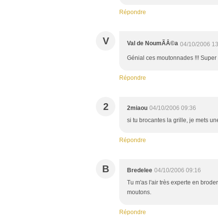
Répondre
V
Val de NoumÃÂ©a
04/10/2006 13
Génial ces moutonnades !!! Super 
Répondre
2
2miaou
04/10/2006 09:36
si tu brocantes la grille, je mets un
Répondre
B
Bredelee
04/10/2006 09:16
Tu m'as l'air très experte en brod
moutons.
Répondre