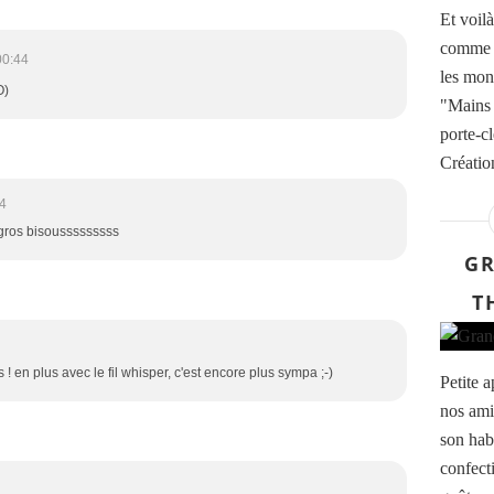
Et voil
comme j
00:44
les mont
O)
"Mains 
porte-c
Création
4
> gros bisousssssssss
GR
T
! en plus avec le fil whisper, c'est encore plus sympa ;-)
Petite 
nos ami
son hab
confect