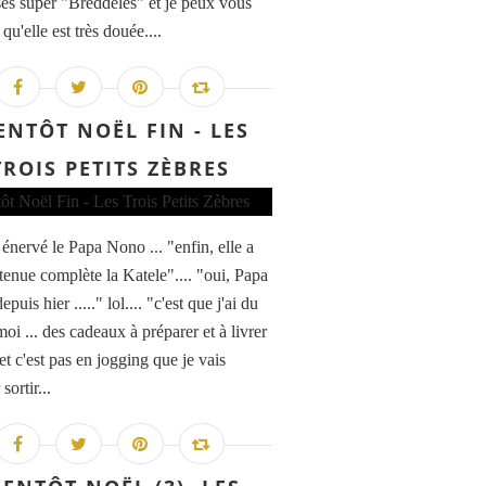
ses super "Breddeles" et je peux vous
 qu'elle est très douée....
ENTÔT NOËL FIN - LES
TROIS PETITS ZÈBRES
énervé le Papa Nono ... "enfin, elle a
 tenue complète la Katele".... "oui, Papa
puis hier ....." lol.... "c'est que j'ai du
oi ... des cadeaux à préparer et à livrer
 et c'est pas en jogging que je vais
sortir...