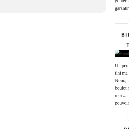
goûter 
garantir
BI
Un peu 
fini ma
Nono, de
boulot m
moi ....
pouvoir 