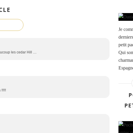
CLE
Je comm
derniers
petit pa
Qui son
coup les cedar Hill ....
charman
Espagno
!!!!!
P
PE