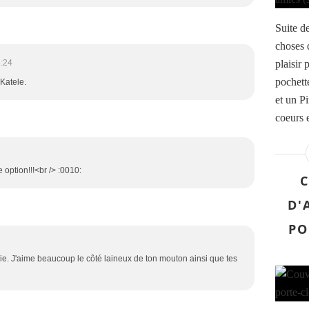
Suite de
choses 
:24
plaisir
pochett
Katele.
et un Pi
coeurs 
e option!!!<br /> :0010:
D'
PO
erie. J'aime beaucoup le côté laineux de ton mouton ainsi que tes