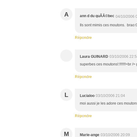
A
ann d du quÃÂ©bec
04/10/2006 
Ils sont mimis ces moutons. brao:
Répondre
Laura GUINARD
03/10/2006 22:5
superbes ces moutons!:!!!!!!!<br /
Répondre
L
Lucialoo
03/10/2006 21:04
moi aussi je les adore ces moutons 
Répondre
M
Marie-ange
03/10/2006 20:09