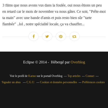
3 films que nous avons vus dans la foulée, oui nous étions un peu
en retard car le mois de novembre va nous gâter. Ce soir, "Prête-moi
ta main" avec une bande d'amis et puis resto bien sûr "tarte
flambée" ..lol , notre spécialité locale, ça va chauffer...
Eclipse © 2014 - Hébergé par
Overblog
Voir le profil de
Karine
sur le portail Overblog
Top articles
Contact
Signaler un abus
C.G.U.
Cookies et données personnelles
Préférences cookies