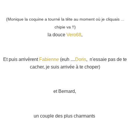
(Monique la coquine a tourné la tête au moment où je cliquais ...
chipie va !!)
la douce
Vero68
,
Et puis arrivèrent
Fabienne
(euh ....
Doris
, n'essaie pas de te
cacher, je suis arrivée à te choper)
et Bernard,
un couple des plus charmants